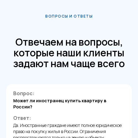
ООО "SDB-TECH"
ОГРН 1257700411154
ВОПРОСЫ И ОТВЕТЫ
Telegram
WhatsApp
Отвечаем на вопросы,
которые наши клиенты
© Все права защищены. SDB Tech
задают нам чаще всего
Вопрос:
Может ли иностранец купить квартиру в
России?
Ответ:
Да. Иностранные граждане имеют полное юридическое
право на покупку жилья в России. Ограничения
распространяются только на землю и объекты,