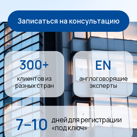
300+
EN
клиентов из
англоговорящие
разных стран
эксперты
7–10
дней для регистрации
«под ключ»